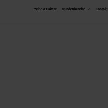
Preise & Pakete
Kundenbereich
Kontakt
en Sie Ihre Anmeldedaten unten ein!