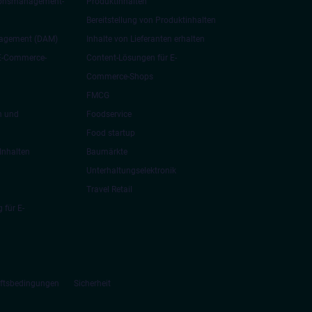
ionsmanagement-
Produktinhalten
Bereitstellung von Produktinhalten
nagement (DAM)
Inhalte von Lieferanten erhalten
 E-Commerce-
Content-Lösungen für E-
Commerce-Shops
FMCG
n und
Foodservice
Food startup
Inhalten
Baumärkte
Unterhaltungselektronik
Travel Retail
 für E-
äftsbedingungen
Sicherheit