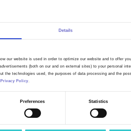
 “Produktinformationen Grundlagen”
elfen anhand von 5 Themenblöcken
nd einen ersten Überblick in das Thema
Details
initionen – Arten – Datenstruktur – Relevanz
w our website is used in order to optimize our website and to offer you
 advertisements (both on our and on external sites) to your personal int
ut the technologies used, the purposes of data processing and the poss
Sie einen
kostenfreien atrify academy
Privacy Policy
.
Preferences
Statistics
Login zur ac
Noch keinen 
registrieren.
nhalt