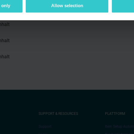
 only
Allow selection
nhalt
nhalt
nhalt
nhalt
SUPPORT & RESOURCES
PLATTFORM
Support
Item Setup Autom