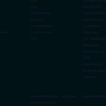
Login
Produktinformat
Store
Software (PIM)
Online Sessions
Digital Asset Ma
Academy
Lieferketten- und
Download Center
Syndizierung
ationen
Customer Stories
DataSource
FAQs
UGC- Bewertunge
Rezensionen
Syndizierung von 
GDSN
Digital Catalog
Produktbündelung
Commerce
Datenschutzerklärung
Impressum
Allgemeine Gesch
Hinweisgeberschutz