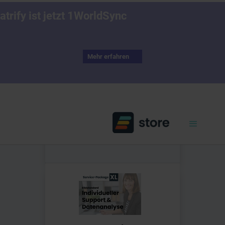
atrify ist jetzt 1WorldSync
Mehr erfahren
1
Details eingeben
❯
2
Warenkorb überprüfen
❭
3
Bestellungen
abschließen