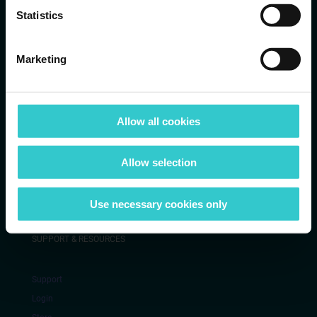
Statistics
Marketing
ABOUT US
Home
Allow all cookies
Unternehmen
Karriere
Blog & News
Allow selection
Kontakt
GS1 Mitgliedsorganisationen
Use necessary cookies only
SUPPORT & RESOURCES
Support
Login