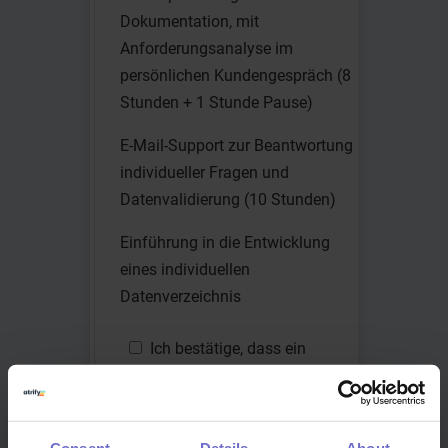
Dokumentation, mit
Anforderungsanalyse im
persönlichen Kundengespräch (8
Stunden + 1 Stunde Pause)
E-Mail-Support zur Beantwortung
individueller Fragen und
Datenvalidierung (10 Stunden)
Einführung in die Entwicklung
eines individuellen
Datenverzeichnis
atrify
Ich bestätige, dass ein
Kunde
aktiver Vertrag mit atrify GmbH
besteht.
Consent
Details
About