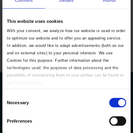
In den Warenkorb
This website uses cookies
*Pflichtfeld
With your consent, we analyze how our website is used in order
to optimize our website and to offer you an appealing service.
In addition, we would like to adapt advertisements (both on our
and on external sites) to your personal interests. We use
Cookies for this purpose. Further information about the
technologies used, the purposes of data processing and the
possibility of customizing them to your wishes can be found in
our
Privacy Policy
.
Consent
Necessary
Selection
Preferences
1WorldSync is the leader in Product Content Orchestration