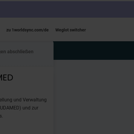
zu 1worldsync.com/de
Weglot switcher
gen abschließen
MED
tellung und Verwaltung
 (EUDAMED)
und zur
s.