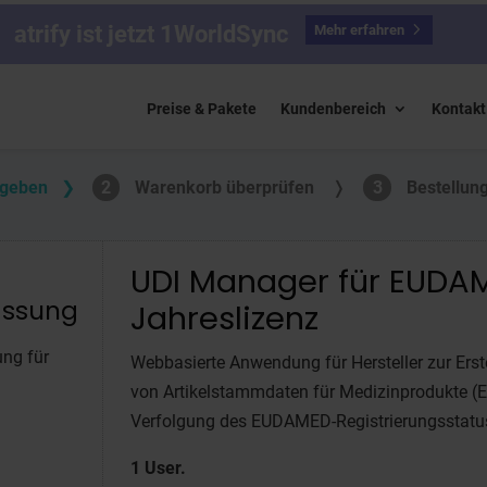
atrify ist jetzt 1WorldSync
Mehr erfahren
Preise & Pakete
Kundenbereich
Kontakt
ngeben
❯
2
Warenkorb überprüfen
❭
3
Bestellun
UDI Manager für EUDA
ssung
Jahreslizenz
ng für
Webbasierte Anwendung für Hersteller zur Ers
von
Artikelstammdaten für Medizinprodukte
Verfolgung des EUDAMED-Registrierungsstatu
1 User.