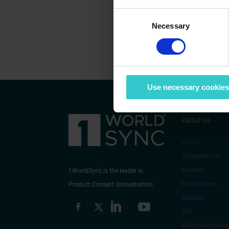
Consent
Necessary
Selection
Use necessary cookies
ABOUT US
Home
Unternehmen
Karriere
1WorldSync is the leader in
Blog & News
Product Content Orchestration
Kontakt
GS1
Mitgliedsorganis