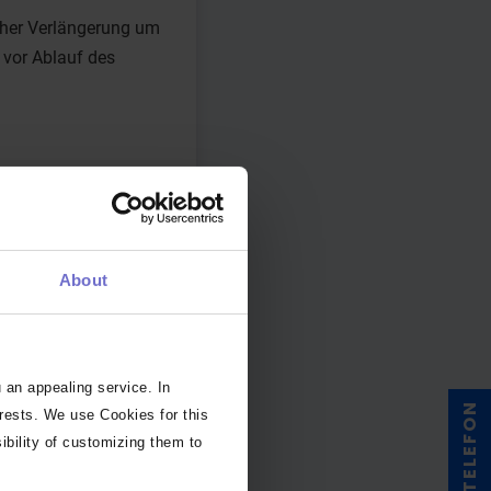
cher Verlängerung um
 vor Ablauf des
About
.
 an appealing service. In
TELEFON
erests. We use Cookies for this
ibility of customizing them to