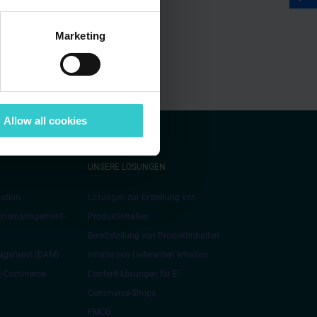
Marketing
Allow all cookies
UNSERE LÖSUNGEN
ation
Lösungen zur Erstellung von
ionsmanagement-
Produktinhalten
Bereitstellung von Produktinhalten
nagement (DAM)
Inhalte von Lieferanten erhalten
 E-Commerce-
Content-Lösungen für E-
Commerce-Shops
FMCG