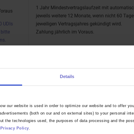
1 Jahr Mindestvertragslaufzeit mit automatis
Voraus
jeweils weitere 12 Monate, wenn nicht 60 Tage
00 UDIs
jeweiligen Vertragsjahres gekündigt wird.
bitte
Zahlung jährlich im Voraus.
ns.
Anzahl UDIs
Details
SRN
Falls zur Hand, bitte teilen Sie uns Ihre SRN mit
w our website is used in order to optimize our website and to offer you
Dem Warenkorb hinzufügen
 advertisements (both on our and on external sites) to your personal int
ut the technologies used, the purposes of data processing and the poss
*Pflichtfeld
Privacy Policy
.