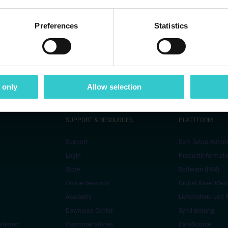
Preferences
Statistics
 only
Allow selection
SUPPORT & RESOURCES
PLATTFORM
Support
Item Setup Autom
Login
Produktinformat
Store
Software (PIM)
Online Sessions
Digital Asset Ma
Academy
Lieferketten- und
Download Center
Syndizierung
ationen
Customer Stories
DataSource