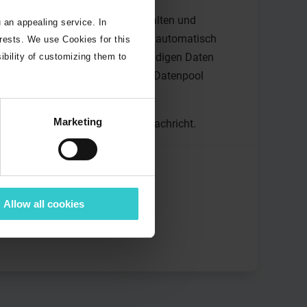
nternet-Browser abonnieren, erhalten und
 an appealing service. In
 Anforderungen und erstellt dann automatisch
erests. We use Cookies for this
Falle von ungültigen / unvollständigen Daten
ibility of customizing them to
 Diese CIC-Nachricht wird an den Datenpool
Marketing
plementierung einer M2M-GDSN-Nachricht.
Allow all cookies