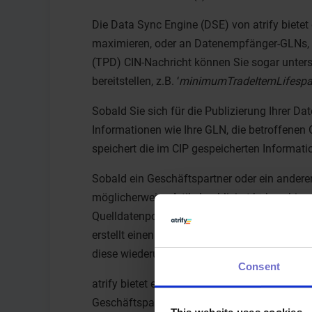
Die Data Sync Engine (DSE) von atrify bietet
maximieren, oder an Datenempfänger-GLNs, u
(TPD) CIN-Nachricht können Sie sogar unter
bereitstellen, z.B. ‘
minimumTradeItemLifespa
Sobald Sie sich für die Publizierung Ihrer 
Informationen wie Ihre GLN, die betroffenen 
speichert die im CIP gespeicherten Informa
Sobald ein Geschäftspartner oder ein andere
möglicherweise Artikel publiziert haben, hin
Quelldatenpool (SDP) zu identifizieren und d
erstellt einen Eintrag in einer so genannten 
diese wiederum an das System des Empfänger
Consent
atrify bietet einen deutschen Katalog an – d
Geschäftspartnern zu durchsuchen, die entwe