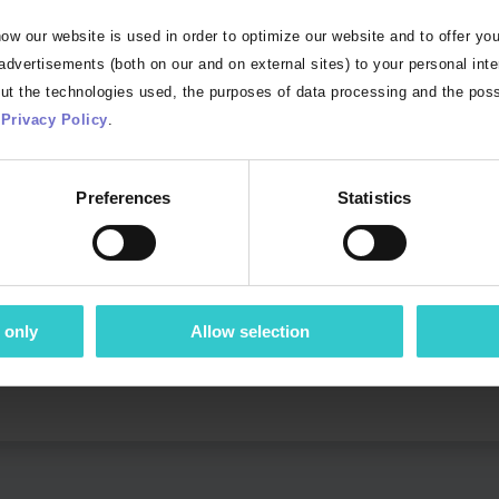
Datenempfänger Produktinhalte über das GDSN einfach mit einem I
w our website is used in order to optimize our website and to offer you
tisch alle eingegebenen Daten gegen alle zielmarktspezifischen
 advertisements (both on our and on external sites) to your personal int
t, die entweder über eine erfolgreiche “SYNCHRONIZE” oder, im 
ut the technologies used, the purposes of data processing and the poss
Privacy Policy
.
hen Informationen über den zu korrigierenden Inhalt informiert.
 an diesen weitergeleitet.
Preferences
Statistics
e über die häufigsten Fehler / Verständnisprobleme bei der Im
n den Abbeel
 only
Allow selection