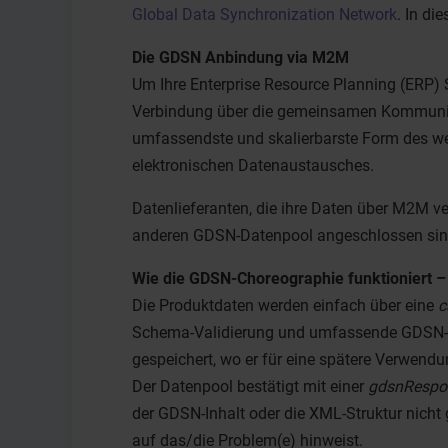
Global Data Synchronization Network
. In d
Die GDSN Anbindung via M2M
Um Ihre Enterprise Resource Planning (ERP)
Verbindung über die gemeinsamen Kommunikat
umfassendste und skalierbarste Form des wel
elektronischen Datenaustausches.
Datenlieferanten, die ihre Daten über M2M 
anderen GDSN-Datenpool angeschlossen sind. 
Wie die GDSN-Choreographie funktioniert – 
Die Produktdaten werden einfach über eine
c
Schema-Validierung und umfassende GDSN-Reg
gespeichert, wo er für eine spätere Verwendun
Der Datenpool bestätigt mit einer
gdsnRespo
der GDSN-Inhalt oder die XML-Struktur nicht g
auf das/die Problem(e) hinweist.