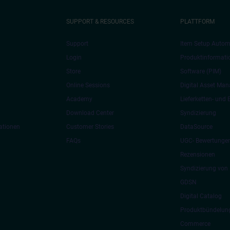
SUPPORT & RESOURCES
PLATTFORM
Support
Item Setup Autom
Login
Produktinformat
Store
Software (PIM)
Online Sessions
Digital Asset Ma
Academy
Lieferketten- und
Download Center
Syndizierung
ationen
Customer Stories
DataSource
FAQs
UGC- Bewertunge
Rezensionen
Syndizierung von 
GDSN
Digital Catalog
Produktbündelung
Commerce