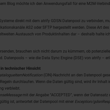
iesem Blog möchte ich den Anwendungsfall für eine M2M-Verbind
 Systeme direkt mit dem atrify GDSN Datenpool zu verbinden, 
ionskanäle AS2 oder SFTP hergestellt werden. Diese Art des e
tweiten Austausch von Produktinhalten dar – deshalb halte ich s
versenden, brauchen sich nicht darum zu kümmern, ob potenziel
Datenpools – wie die Data Sync Engine (DSE) von atrify – erle
in technischer Hinsicht
atalogueItemNotification
(CIN)-Nachricht an den Datenpool gese
eln durchlaufen. Wenn die Daten gültig sind, wird ihr Inhalt
g verbleibt.
nseMessage
mit der Angabe “ACCEPTED”, wenn der Datensatz die
ültig ist, antwortet der Datenpool mit einer
Exception/gdsnRes