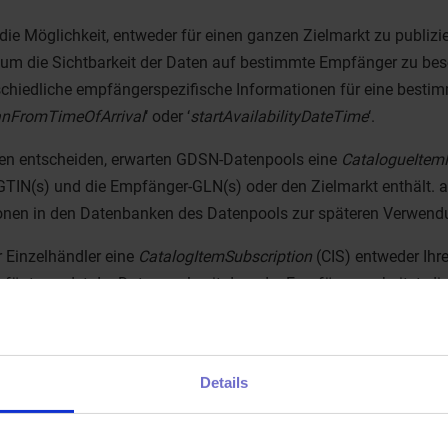
 die Möglichkeit, entweder für einen ganzen Zielmarkt zu publiz
m die Sichtbarkeit der Daten auf bestimmte Empfänger zu bes
schiedliche empfängerspezifische Informationen für eine besti
nFromTimeOfArrival
‘ oder ‘
startAvailabilityDateTime
‘.
Daten entscheiden, erwarten GDSN-Datenpools eine
CatalogueItemP
GTIN(s) und die Empfänger-GLN(s) oder den Zielmarkt enthält. atr
tionen in den Datenbanken des Datenpools zur späteren Verwend
r Einzelhändler eine
CatalogItemSubscription
(CIS) entweder Ihr
zufügt, sendet der Datenpool, mit dem der Empfänger arbeitet, d
ie
Subscription
weiterzuleiten. Der SDP identifiziert passende Su
“SyncList”, exportiert die Daten in CIN-Nachrichten und sendet si
s weiterleitet.
Details
er ein aktives Zielmarkt-Abonnement hat, das von Einzelhändlern
der im Zielmarkt Deutschland oder im deutschen Katalog selbst