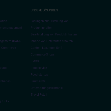
UNSERE LÖSUNGEN
ation
Lösungen zur Erstellung von
ionsmanagement-
Produktinhalten
Bereitstellung von Produktinhalten
nagement (DAM)
Inhalte von Lieferanten erhalten
 E-Commerce-
Content-Lösungen für E-
Commerce-Shops
FMCG
n und
Foodservice
Food startup
Inhalten
Baumärkte
Unterhaltungselektronik
Travel Retail
 für E-