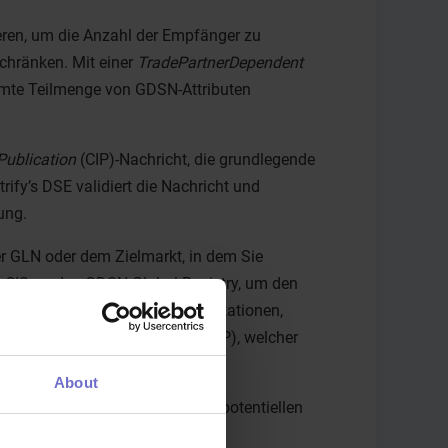
ieren, um die Anzahl der Empfänger zu
chränken. Mit einer
TradePartnerDependent
mmte Teilmenge von GDSN-Attributen
ublication
(CIP)-Nachricht, die grundlegende
ify’s DSE validiert die Nachricht und
ung.
er GLN oder dem Zielmarkt, in dem Sie
ie CIS an das GDSN Global Registry, um den
bscriptions für verfügbare Publikationen,
e an den Recipient Data Pool (RDP), welcher
About
 genutzt wird, um Produkte von potentiellen
 veröffentlicht wurden.