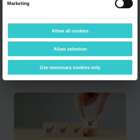
Marketing
Neue Partnerschaften und
zukünftige Strategie im
Gesundheitswesen
Allow all cookies
by
1WorldSync Team
|
März 27, 2024
Wir bei atrify sind stets bestrebt, unseren
Allow selection
Kunden die bestmöglichen Lösungen
anzubieten. Nach der...
Use necessary cookies only
read more