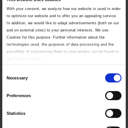
Integrationen sind unsere Kernkompetenz. Dabei
beraten und setzen wir die Anforderungen sowohl
With your consent, we analyze how our website is used in order
für die kommerzielle, als auch regulatorische
to optimize our website and to offer you an appealing service.
In addition, we would like to adapt advertisements (both on our
Nutzung der Daten in einem System um.
and on external sites) to your personal interests. We use
Cookies for this purpose. Further information about the
technologies used, the purposes of data processing and the
possibility of customizing them to your wishes can be found in
Weitere Beiträge im Info-Hub
our
Privacy Policy
.
Consent
Necessary
Selection
Preferences
Statistics